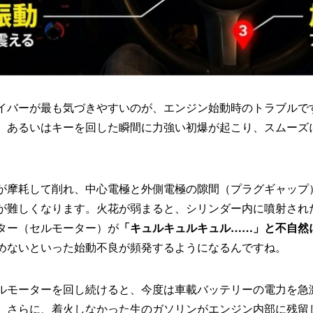
イバーが最も気づきやすいのが、エンジン始動時のトラブルで
、あるいはキーを回した瞬間に力強い初爆が起こり、スムーズ
が摩耗して削れ、中心電極と外側電極の隙間（プラグギャップ
が難しくなります。火花が弱まると、シリンダー内に噴射され
ター（セルモーター）が
「キュルキュルキュル……」と不自然
めないといった始動不良が頻発するようになるんですね。
ルモーターを回し続けると、今度は車載バッテリーの電力を急
。さらに、着火しなかった生のガソリンがエンジン内部に残留