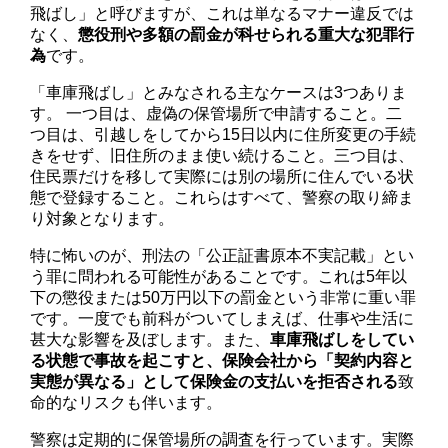
飛ばし」と呼びますが、これは単なるマナー違反では
なく、
懲役刑や多額の罰金が科せられる重大な犯罪行
為
です。
「車庫飛ばし」とみなされる主なケースは3つありま
す。 一つ目は、虚偽の保管場所で申請すること。二
つ目は、引越しをしてから15日以内に住所変更の手続
きをせず、旧住所のまま使い続けること。三つ目は、
住民票だけを移して実際には別の場所に住んでいる状
態で登録すること。これらはすべて、警察の取り締ま
り対象となります。
特に怖いのが、刑法の「公正証書原本不実記載」とい
う罪に問われる可能性があることです。これは5年以
下の懲役または50万円以下の罰金という非常に重い罪
です。一度でも前科がついてしまえば、仕事や生活に
甚大な影響を及ぼします。また、
車庫飛ばしをしてい
る状態で事故を起こすと、保険会社から「契約内容と
実態が異なる」として保険金の支払いを拒否される
致
命的なリスクも伴います。
警察は定期的に保管場所の調査を行っています。実際