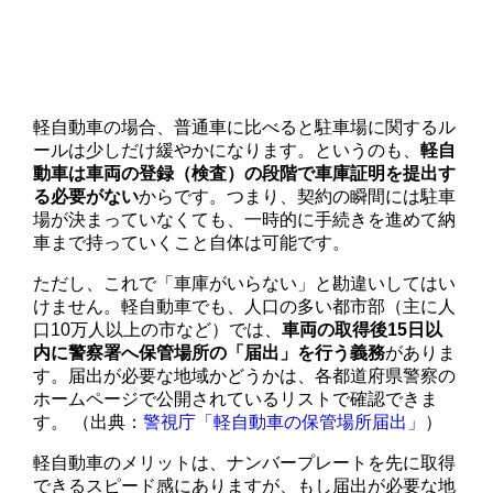
軽自動車の場合、普通車に比べると駐車場に関するル
ールは少しだけ緩やかになります。というのも、
軽自
動車は車両の登録（検査）の段階で車庫証明を提出す
る必要がない
からです。つまり、契約の瞬間には駐車
場が決まっていなくても、一時的に手続きを進めて納
車まで持っていくこと自体は可能です。
ただし、これで「車庫がいらない」と勘違いしてはい
けません。軽自動車でも、人口の多い都市部（主に人
口10万人以上の市など）では、
車両の取得後15日以
内に警察署へ保管場所の「届出」を行う義務
がありま
す。届出が必要な地域かどうかは、各都道府県警察の
ホームページで公開されているリストで確認できま
す。 （出典：
警視庁「軽自動車の保管場所届出」
）
軽自動車のメリットは、ナンバープレートを先に取得
できるスピード感にありますが、もし届出が必要な地