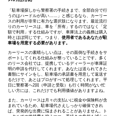
「駐車場探しから警察署の手続きまで、全部自分で行
うのはハードルが高い……」と感じるなら、カーリー
スの利用が非常に有力な選択肢になります。最近流行
りのカーリースは、車を「所有」するのではなく「定
額で利用」する仕組みですが、車庫法上の義務は購入
時とほぼ同じです。つまり、
使用者であるあなたが駐
車場を用意する必要があります。
カーリースの素晴らしい点は、その面倒な手続きをサ
ポートしてくれる仕組みが整っていることです。多く
のリース会社では、提携しているディーラーが車庫証
明の申請を代行してくれます。あなたは送られてきた
書類にサインをし、駐車場の承諾書を用意して返送す
るだけで、あとはプロがすべて処理してくれます。平
日に警察署へ2回（申請と受取）も行く時間がない忙
しい方には、これだけでも利用価値がありますよね。
また、カーリースは月々の支払いに税金や保険料が含
まれているため、駐車場代さえしっかり確保できれ
ば、突発的な出費に悩まされることがありません。ト