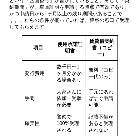
という「区画番号」が書かれていること。そして「契
約期間」が、車庫証明を申請する時点で有効であり、
かつ申請日から1ヶ月以上の残り期間があることで
す。これらの条件が揃っていれば、警察の窓口で受理
してもらえます。
賃貸借契約
使用承諾証
項目
書（コピ
明書
ー）
数千円〜1
無料（コピ
発行費用
ヶ月分かか
ー代のみ）
る場合あり
大家さんに
手元にあれ
手間
依頼・受取
ばすぐ申請
が必要
可能
警察で
記載不備が
確実性
100%受理
あると受理
される
されない