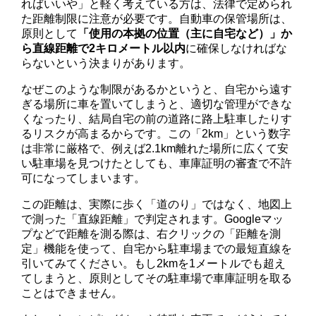
ればいいや」と軽く考えている方は、法律で定められ
た距離制限に注意が必要です。自動車の保管場所は、
原則として
「使用の本拠の位置（主に自宅など）」か
ら直線距離で2キロメートル以内
に確保しなければな
らないという決まりがあります。
なぜこのような制限があるかというと、自宅から遠す
ぎる場所に車を置いてしまうと、適切な管理ができな
くなったり、結局自宅の前の道路に路上駐車したりす
るリスクが高まるからです。この「2km」という数字
は非常に厳格で、例えば2.1km離れた場所に広くて安
い駐車場を見つけたとしても、車庫証明の審査で不許
可になってしまいます。
この距離は、実際に歩く「道のり」ではなく、地図上
で測った「直線距離」で判定されます。Googleマッ
プなどで距離を測る際は、右クリックの「距離を測
定」機能を使って、自宅から駐車場までの最短直線を
引いてみてください。もし2kmを1メートルでも超え
てしまうと、原則としてその駐車場で車庫証明を取る
ことはできません。