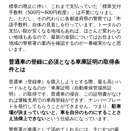
標章の廃止に伴い、これまで支払っていた「標章交付
手数料（500円〜600円程度）」は不要になりまし
た。ただし、その代わりに各都道府県の警察では「申
請手数料」自体の見直しを行っています。トータルの
支払い額が安くなる地域もあれば、ほとんど変わらな
い地域もあるので、最新の金額についてはお住まいの
地域の警察署の案内を確認するのが一番確実かなと思
います。
普通車の登録に必須となる車庫証明の取得条
件とは
普通車（登録車）を購入しようとする際、最も高いハ
ードルとなるのが「車庫証明（自動車保管場所証
明）」の取得です。普通車の場合、この証明書がなけ
れば運輸支局での車両登録ができず、ナンバープレー
トを発行してもらうことができません。つまり、
駐車
場が決まっていないと、車を自分のものにすることさ
え法律上できない
という仕組みになっています。
警察署が車庫として認めてくれるには、主に4つの厳