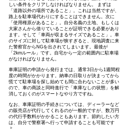
しい条件をクリアしなければなりません。 まずは
「道路以外の場所であること」。これは当然ですが、
路上を駐車場代わりにすることはできません。次に
「使用権原があること」。自分名義の土地、もしくは
大家さんから借りていることが証明できる必要があり
ます。そして「車両が収まるサイズであること」。車
のサイズに対して駐車場が狭すぎると、現地調査に来
た警察官からNGを出されてしまいます。最後が
「2kmルール」です。自宅から一定の範囲内に駐車場
がなければなりません。
車庫証明の申請から発行までは、通常3日から1週間程
度の時間がかかります。納車の日取りが決まってから
慌てて駐車場を探し始めても間に合わないことが多い
ので、車の商談と同時進行で「車庫なしの状態」を解
消しておくのがスマートなやり方ですね。
なお、車庫証明の手続きについては、ディーラーなど
の販売店が代行してくれるのが一般的ですが、数万円
の代行手数料がかかることもあります。節約したい方
は、自分で警察署へ行って申請することも可能です
よ。