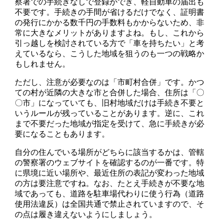
察署での手続きなしで登録ができ、軽自動車の届出も
不要です。手続きの手間が省けるだけでなく、証明書
の発行にかかる数千円の手数料もかからないため、非
常に大きなメリットがありますよね。もし、これから
引っ越しを検討されている方で「車を持ちたい」と考
えているなら、こうした地域を狙うのも一つの戦略か
もしれません。
ただし、注意が必要なのは「市町村合併」です。かつ
ての村が近隣の大きな市と合併した場合、住所は「〇
〇市」になっていても、旧村地域だけは手続き不要と
いうルールが残っていることがあります。逆に、これ
まで不要だった地域が指定を受けて、急に手続きが必
要になることもあります。
自分の住んでいる場所がどちらに該当するかは、管轄
の警察署のウェブサイトを確認するのが一番です。特
に県境に近い場所や、最近住所の表記が変わった地域
の方は要注意ですね。なお、たとえ手続きが不要な地
域であっても、道路を駐車場代わりに使う行為（道路
使用法違反）は全国共通で禁止されていますので、そ
の点は履き違えないようにしましょう。