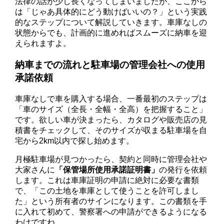
法律の話が少し長くなってしまいましたが、ここから
は「じゃあ具体的にどう動けばいいの？」という実践
的なステップについて解説していきます。車庫なしの
状態からでも、計画的に進めればスムーズに納車を迎
えられますよ。
納車までの流れと駐車場の管理会社への使用
承諾依頼
車庫なしで車を購入する場合、一番最初のステップは
「車のサイズ（全長・全幅・全高）を把握すること」
です。欲しい車が決まったら、カタログや販売店の見
積書をチェックして、そのサイズが収まる駐車場を自
宅から2km以内で探し始めます。
月極駐車場が見つかったら、契約と同時に管理会社や
大家さんに
「保管場所使用承諾証明書」
の発行を依頼
します。これは車庫証明の申請に絶対に必要な書類
で、「この土地を車庫として使うことを許可しまし
た」という所有者のサインになります。この書類を手
に入れて初めて、警察署への申請ができるようになる
わけですね。