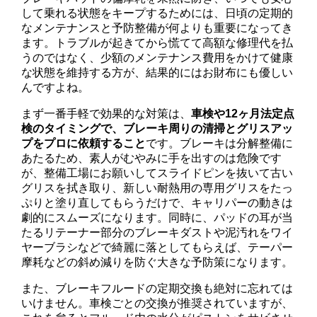
して乗れる状態をキープするためには、日頃の定期的
なメンテナンスと予防整備が何よりも重要になってき
ます。トラブルが起きてから慌てて高額な修理代を払
うのではなく、少額のメンテナンス費用をかけて健康
な状態を維持する方が、結果的にはお財布にも優しい
んですよね。
まず一番手軽で効果的な対策は、
車検や12ヶ月法定点
検のタイミングで、ブレーキ周りの清掃とグリスアッ
プをプロに依頼すること
です。ブレーキは分解整備に
あたるため、素人がむやみに手を出すのは危険です
が、整備工場にお願いしてスライドピンを抜いて古い
グリスを拭き取り、新しい耐熱用の専用グリスをたっ
ぷりと塗り直してもらうだけで、キャリパーの動きは
劇的にスムーズになります。同時に、パッドの耳が当
たるリテーナー部分のブレーキダストや泥汚れをワイ
ヤーブラシなどで綺麗に落としてもらえば、テーパー
摩耗などの斜め減りを防ぐ大きな予防策になります。
また、ブレーキフルードの定期交換も絶対に忘れては
いけません。車検ごとの交換が推奨されていますが、