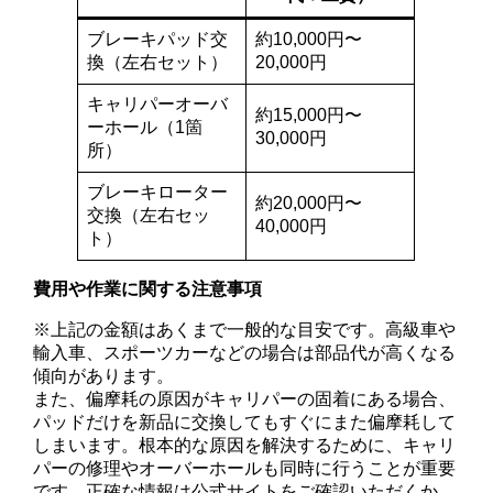
ブレーキパッド交
約10,000円〜
換（左右セット）
20,000円
キャリパーオーバ
約15,000円〜
ーホール（1箇
30,000円
所）
ブレーキローター
約20,000円〜
交換（左右セッ
40,000円
ト）
費用や作業に関する注意事項
※上記の金額はあくまで一般的な目安です。高級車や
輸入車、スポーツカーなどの場合は部品代が高くなる
傾向があります。
また、偏摩耗の原因がキャリパーの固着にある場合、
パッドだけを新品に交換してもすぐにまた偏摩耗して
しまいます。根本的な原因を解決するために、キャリ
パーの修理やオーバーホールも同時に行うことが重要
です。正確な情報は公式サイトをご確認いただくか、