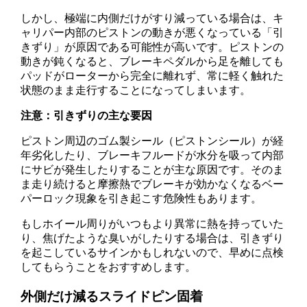
しかし、極端に内側だけがすり減っている場合は、キ
ャリパー内部のピストンの動きが悪くなっている「引
きずり」が原因である可能性が高いです。ピストンの
動きが鈍くなると、ブレーキペダルから足を離しても
パッドがローターから完全に離れず、常に軽く触れた
状態のまま走行することになってしまいます。
注意：引きずりの主な要因
ピストン周辺のゴム製シール（ピストンシール）が経
年劣化したり、ブレーキフルードが水分を吸って内部
にサビが発生したりすることが主な原因です。そのま
ま走り続けると摩擦熱でブレーキが効かなくなるベー
パーロック現象を引き起こす危険性もあります。
もしホイール周りがいつもより異常に熱を持っていた
り、焦げたような臭いがしたりする場合は、引きずり
を起こしているサインかもしれないので、早めに点検
してもらうことをおすすめします。
外側だけ減るスライドピン固着