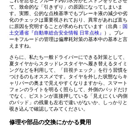
これを怠るとフルード内の水分がピストンをサビさせ
て、致命的な「引きずり」の原因になってしまいま
す。実際、公的な点検基準でもブレーキ液の減少や劣
化のチェックは重要視されており、異常があれば直ち
に原因を究明することが求められています（出典：
国
土交通省『自動車総合安全情報 日常点検』
）。ブレ
ーキフルードの管理は偏摩耗対策の基本中の基本と言
えますね。
さらに、私たち一般ドライバーにできる対策として、
夏タイヤからスタッドレスタイヤへ履き替えるタイミ
ングなどを利用して、「目視チェック」を行う習慣を
つけるのもオススメです。タイヤを外した状態ならキ
ャリパーの奥まで見えやすくなりますから、スマート
フォンのライトを明るく照らして、外側のパッドだけ
でなく、ピストンが直接押している「見えにくい内側
のパッド」の残量も左右で違いがないか、しっかりと
覗き込んで確認してみてください。
修理や部品の交換にかかる費用